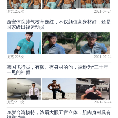
浏览:
252
次
2021-07-24
西安体院帅气校草走红，不仅颜值高身材好，还是
国家级田径运动员
浏览:
228
次
2021-07-24
韩国飞行员，有颜、有身材的他，被称为“三十年
一见的神颜”
浏览:
219
次
2021-07-24
28岁台湾模特，浓眉大眼五官立体，肌肉身材具有
视觉冲击