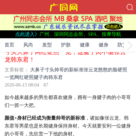
点此进入》
广州、深圳同志会所、SPA、按摩导航
文章标签：
大鼻子
寸头
帅哥的新标准
张云龙
憨憨的脸
硬照
一览
网红硬照
腱子肉
韩东君
首页
风尚
发型
护肤
健康
健身
防艾
寸头大鼻子网红硬照一览，这腱子肉不输张云
龙韩东君！
文章标签：
大鼻子
寸头
帅哥的新标准
张云龙
憨憨的脸
硬照
一览
网红硬照
腱子肉
韩东君
2020-06-15 08:04
87
如今越来越多的男生都喜欢健身，拥有一身腱子肉的小哥哥
们一抓一大把。
颜值+身材已经成为衡量帅哥的新标准
，诸如像张云龙、韩
东君等男星也是长期健身保持身材。今天就要安利一位健身
的小哥哥，先欣赏一下他的身材。