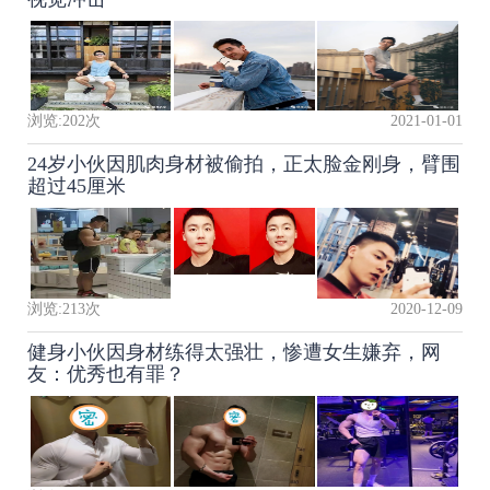
浏览:
202
次
2021-01-01
24岁小伙因肌肉身材被偷拍，正太脸金刚身，臂围
超过45厘米
浏览:
213
次
2020-12-09
健身小伙因身材练得太强壮，惨遭女生嫌弃，网
友：优秀也有罪？