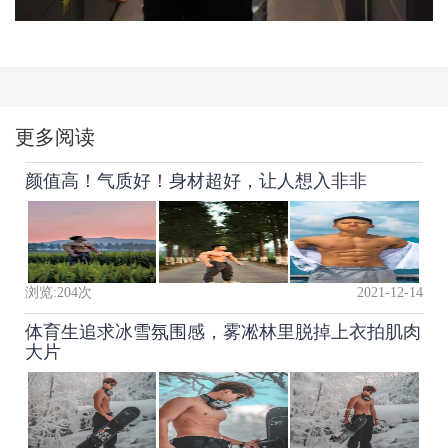
更多阅读
颜值高！气质好！身材超好，让人想入非非
浏览:
204
次
2021-12-14
体育生追求冰雪氛围感，雾凇林里脱掉上衣拍肌肉
大片