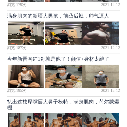
浏览:
179
次
2021-12-12
满身肌肉的新疆大男孩，前凸后翘，帅气逼人
浏览:
187
次
2021-12-12
今年新晋网红1哥就是他了！颜值+身材太绝了
浏览:
195
次
2021-12-12
扒出这枚厚嘴唇大鼻子模特，满身肌肉，荷尔蒙爆
棚