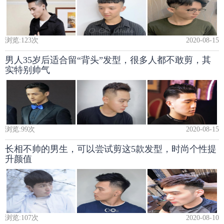
浏览:
123
次
2020-08-15
男人35岁后适合留“背头”发型，很多人都不敢剪，其
实特别帅气
浏览:
99
次
2020-08-15
长相不帅的男生，可以尝试剪这5款发型，时尚个性提
升颜值
浏览:
107
次
2020-08-10