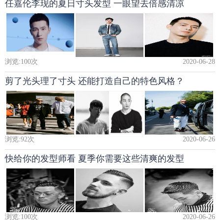
任嘉伦李现的夏日寸头发型 一眼望去倍感清凉
浏览:
100
次
2020-06-28
剪了光头理了寸头 还能打造自己的特色风格？
浏览:
92
次
2020-06-26
快给你的发型师看 夏季你需要这些清爽的发型
浏览:
100
次
2020-06-26