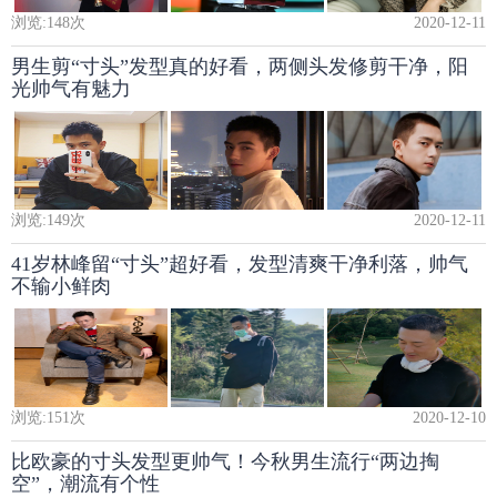
浏览:
148
次
2020-12-11
男生剪“寸头”发型真的好看，两侧头发修剪干净，阳
光帅气有魅力
浏览:
149
次
2020-12-11
41岁林峰留“寸头”超好看，发型清爽干净利落，帅气
不输小鲜肉
浏览:
151
次
2020-12-10
比欧豪的寸头发型更帅气！今秋男生流行“两边掏
空”，潮流有个性