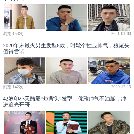
浏览:
153
次
2021-01-03
2020年末最火男生发型6款，时髦个性显帅气，狼尾头
值得尝试
浏览:
142
次
2020-12-13
42岁印小天酷爱“短背头”发型，优雅帅气不油腻，冲
进追光哥哥