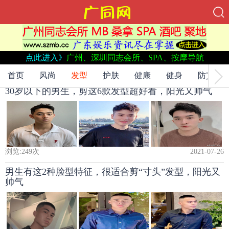
当前位置：
网站首页
->
点此进入》
广州、深圳同志会所、SPA、按摩导航
发型
->
首页
风尚
发型
护肤
健康
健身
防艾
30岁以下的男生，剪这6款发型超好看，阳光又帅气
浏览:
249
次
2021-07-26
男生有这2种脸型特征，很适合剪“寸头”发型，阳光又
帅气