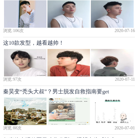
浏览:
106
次
2020-07-16
这10款发型，越看越帅！
浏览:
97
次
2020-07-11
秦昊变“秃头大叔”？男士脱发自救指南要get
浏览:
88
次
2020-07-01