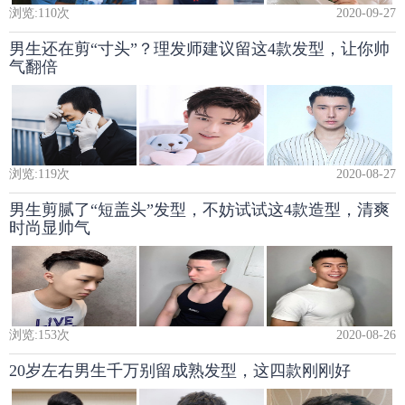
浏览:
110
次
2020-09-27
男生还在剪“寸头”？理发师建议留这4款发型，让你帅
气翻倍
浏览:
119
次
2020-08-27
男生剪腻了“短盖头”发型，不妨试试这4款造型，清爽
时尚显帅气
浏览:
153
次
2020-08-26
20岁左右男生千万别留成熟发型，这四款刚刚好