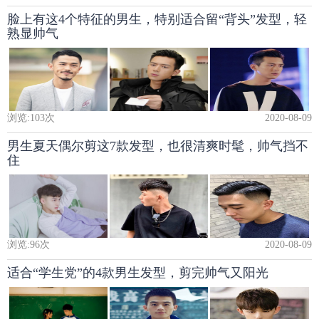
脸上有这4个特征的男生，特别适合留“背头”发型，轻
熟显帅气
浏览:
103
次
2020-08-09
男生夏天偶尔剪这7款发型，也很清爽时髦，帅气挡不
住
浏览:
96
次
2020-08-09
适合“学生党”的4款男生发型，剪完帅气又阳光