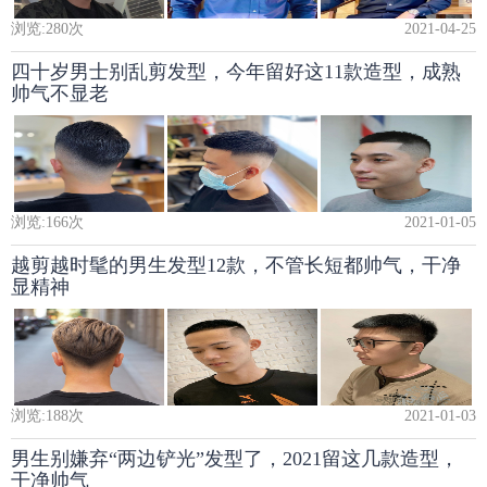
浏览:
280
次
2021-04-25
四十岁男士别乱剪发型，今年留好这11款造型，成熟
帅气不显老
浏览:
166
次
2021-01-05
越剪越时髦的男生发型12款，不管长短都帅气，干净
显精神
浏览:
188
次
2021-01-03
男生别嫌弃“两边铲光”发型了，2021留这几款造型，
干净帅气