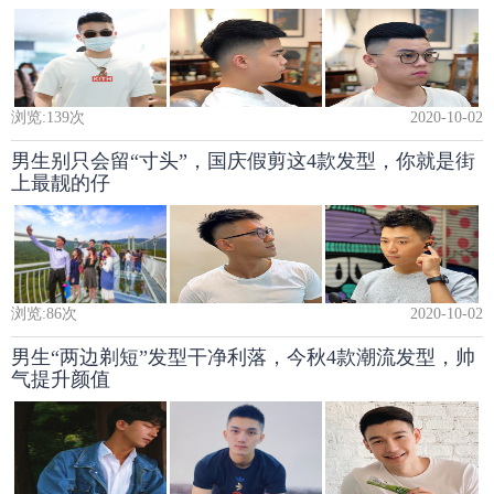
浏览:
139
次
2020-10-02
男生别只会留“寸头”，国庆假剪这4款发型，你就是街
上最靓的仔
浏览:
86
次
2020-10-02
男生“两边剃短”发型干净利落，今秋4款潮流发型，帅
气提升颜值