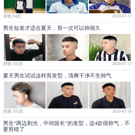
浏览:
94
次
2020-07-17
男生短发才适合夏天，剪一次可以帅很久
浏览:
102
次
2020-07-17
夏天男生试试这样剪发型，清爽干净不失帅气
浏览:
102
次
2020-07-16
男生“两边剃光，中间留长”的发型，这4款很帅气，不
要剪错了