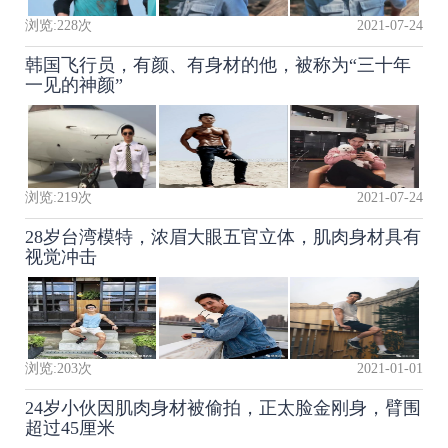
浏览:
228
次
2021-07-24
韩国飞行员，有颜、有身材的他，被称为“三十年
一见的神颜”
浏览:
219
次
2021-07-24
28岁台湾模特，浓眉大眼五官立体，肌肉身材具有
视觉冲击
浏览:
203
次
2021-01-01
24岁小伙因肌肉身材被偷拍，正太脸金刚身，臂围
超过45厘米