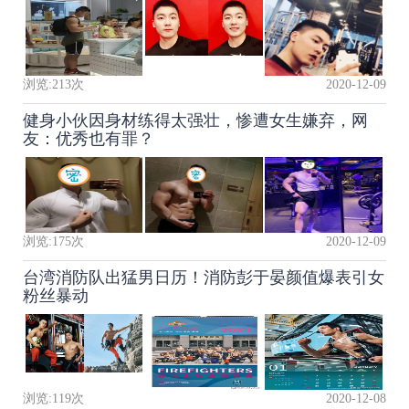
浏览:
213
次
2020-12-09
健身小伙因身材练得太强壮，惨遭女生嫌弃，网
友：优秀也有罪？
浏览:
175
次
2020-12-09
台湾消防队出猛男日历！消防彭于晏颜值爆表引女
粉丝暴动
浏览:
119
次
2020-12-08