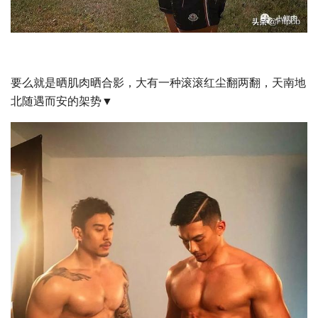
要么就是晒肌肉晒合影，大有一种滚滚红尘翻两翻，天南地
北随遇而安的架势▼