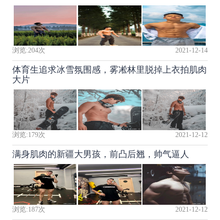
浏览:
204
次
2021-12-14
体育生追求冰雪氛围感，雾凇林里脱掉上衣拍肌肉
大片
浏览:
179
次
2021-12-12
满身肌肉的新疆大男孩，前凸后翘，帅气逼人
浏览:
187
次
2021-12-12