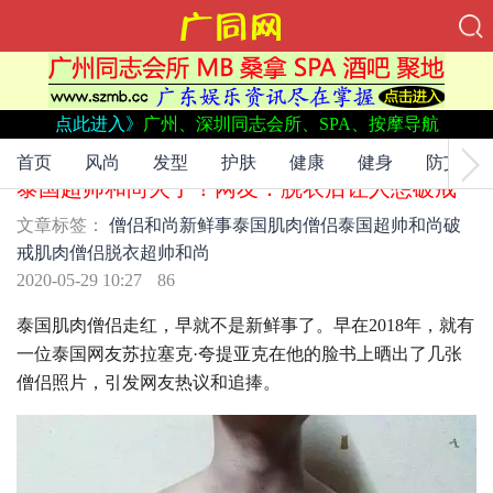
点此进入》
广州、深圳同志会所、SPA、按摩导航
文章标签：
僧侣
和尚
新鲜事
泰国肌肉僧侣
泰国超帅和尚
破
戒
肌肉僧侣
脱衣
超帅和尚
首页
风尚
发型
护肤
健康
健身
防艾
泰国超帅和尚火了！网友：脱衣后让人想破戒
文章标签：
僧侣
和尚
新鲜事
泰国肌肉僧侣
泰国超帅和尚
破
戒
肌肉僧侣
脱衣
超帅和尚
2020-05-29 10:27
86
泰国肌肉僧侣走红，早就不是新鲜事了。早在2018年，就有
一位泰国网友苏拉塞克·夸提亚克在他的脸书上晒出了几张
僧侣照片，引发网友热议和追捧。