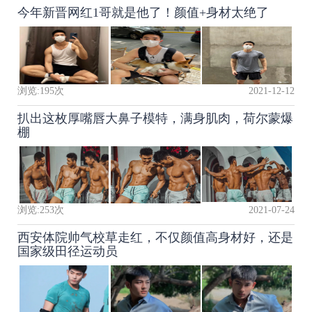
今年新晋网红1哥就是他了！颜值+身材太绝了
浏览:
195
次
2021-12-12
扒出这枚厚嘴唇大鼻子模特，满身肌肉，荷尔蒙爆
棚
浏览:
253
次
2021-07-24
西安体院帅气校草走红，不仅颜值高身材好，还是
国家级田径运动员