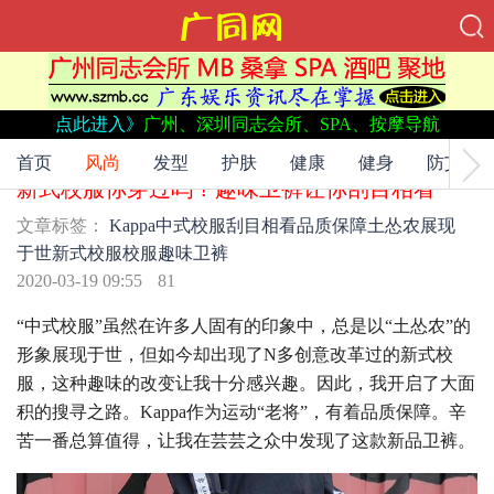
点此进入》
广州、深圳同志会所、SPA、按摩导航
文章标签：
Kappa
中式校服
刮目相看
品质保障
土怂农
展现于
世
新式校服
校服
趣味卫裤
首页
风尚
发型
护肤
健康
健身
防艾
新式校服你穿过吗？趣味卫裤让你刮目相看
文章标签：
Kappa
中式校服
刮目相看
品质保障
土怂农
展现
于世
新式校服
校服
趣味卫裤
2020-03-19 09:55
81
“中式校服”虽然在许多人固有的印象中，总是以“土怂农”的
形象展现于世，但如今却出现了N多创意改革过的新式校
服，这种趣味的改变让我十分感兴趣。因此，我开启了大面
积的搜寻之路。Kappa作为运动“老将”，有着品质保障。辛
苦一番总算值得，让我在芸芸之众中发现了这款新品卫裤。