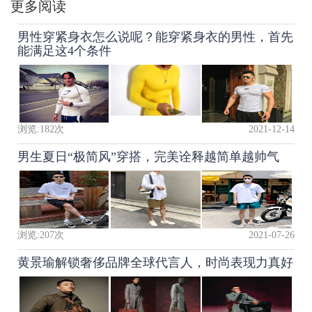
更多阅读
男性穿紧身衣怎么说呢？能穿紧身衣的男性，首先
能满足这4个条件
浏览:
182
次
2021-12-14
男生夏日“极简风”穿搭，完美诠释越简单越帅气
浏览:
207
次
2021-07-26
黄景瑜解锁奢侈品牌全球代言人，时尚表现力真好