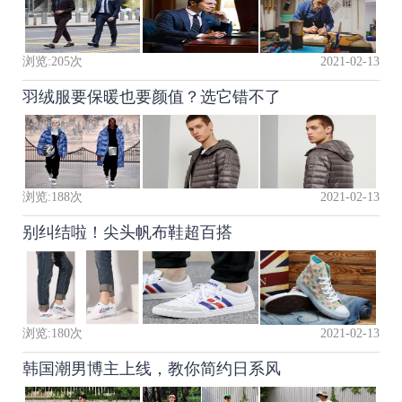
浏览:
205
次
2021-02-13
羽绒服要保暖也要颜值？选它错不了
浏览:
188
次
2021-02-13
别纠结啦！尖头帆布鞋超百搭
浏览:
180
次
2021-02-13
韩国潮男博主上线，教你简约日系风