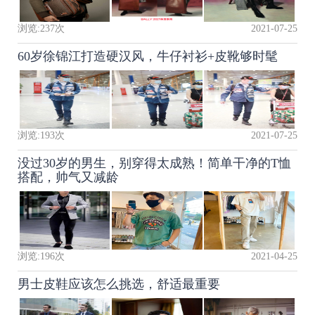
浏览:
237
次
2021-07-25
60岁徐锦江打造硬汉风，牛仔衬衫+皮靴够时髦
浏览:
193
次
2021-07-25
没过30岁的男生，别穿得太成熟！简单干净的T恤
搭配，帅气又减龄
浏览:
196
次
2021-04-25
男士皮鞋应该怎么挑选，舒适最重要