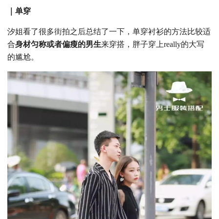
｜单穿
汐姐看了很多街拍之后总结了一下，单穿衬衫的方法比较适
合
身材匀称或者偏瘦的男生
来穿搭，胖子穿上really的大写
的尴尬。