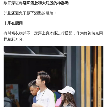
敞开穿堪称
遮啤酒肚和大屁股的神器哟~
并且还避免了腋下湿湿的尴尬！
｜系在腰间
有时候衣物并不一定穿上身才能进行搭配，作为修饰装点同
样精彩万分。