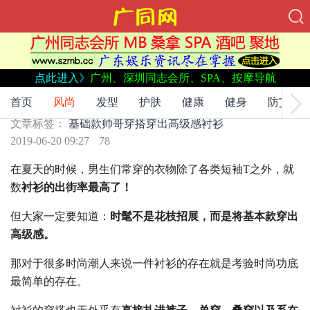
点此进入》
广州、深圳同志会所、SPA、按摩导航
文章标签：
基础款
帅哥穿搭
穿出高级感
衬衫
如何将基础款的衬衫穿出高级感？
首页
风尚
发型
护肤
健康
健身
防艾
文章标签：
基础款
帅哥穿搭
穿出高级感
衬衫
2019-06-20 09:27
78
在夏天的时候，男生们常穿的衣物除了各类短袖T之外，就
数
衬衫的出街率最高了！
但大家一定要知道：
时髦不是花枝招展，而是将基本款穿出
高级感。
那对于很多时尚潮人来说一件衬衫的存在就是考验时尚功底
最简单的存在。