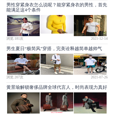
男性穿紧身衣怎么说呢？能穿紧身衣的男性，首先
能满足这4个条件
浏览:
181
次
2021-12-14
男生夏日“极简风”穿搭，完美诠释越简单越帅气
浏览:
207
次
2021-07-26
黄景瑜解锁奢侈品牌全球代言人，时尚表现力真好