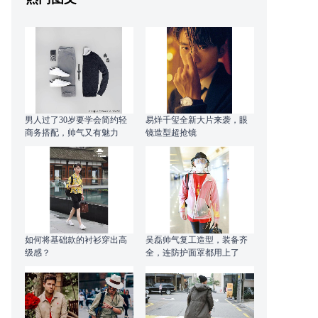
男人过了30岁要学会简约轻
易烊千玺全新大片来袭，眼
商务搭配，帅气又有魅力
镜造型超抢镜
如何将基础款的衬衫穿出高
吴磊帅气复工造型，装备齐
级感？
全，连防护面罩都用上了