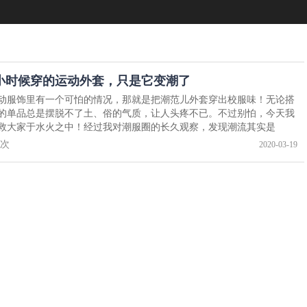
小时候穿的运动外套，只是它变潮了
动服饰里有一个可怕的情况，那就是把潮范儿外套穿出校服味！无论搭
的单品总是摆脱不了土、俗的气质，让人头疼不已。不过别怕，今天我
救大家于水火之中！经过我对潮服圈的长久观察，发现潮流其实是
次
2020-03-19