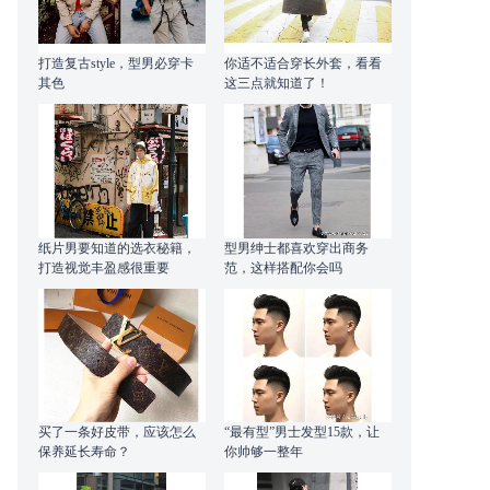
打造复古style，型男必穿卡
你适不适合穿长外套，看看
其色
这三点就知道了！
纸片男要知道的选衣秘籍，
型男绅士都喜欢穿出商务
打造视觉丰盈感很重要
范，这样搭配你会吗
买了一条好皮带，应该怎么
“最有型”男士发型15款，让
保养延长寿命？
你帅够一整年