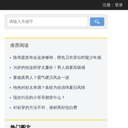
注册
|
登录
推荐阅读
陈伟霆发布会这身够帅，橙色卫衣穿出时髦少年感
30岁的你这样穿太廉价！男人就要高级感
要做真男人？霸气硬汉风走一波
纯色衬衫太单调？条纹为你演绎夏日风情
现在95后的小哥哥都穿什么？
衬衫穿的方法不对，身材再好也白费
热门图文