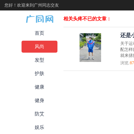
您好！欢迎来到广州同志交友
相关头疼不已的文章：
首页
还是
关于运
风尚
配怎样
就来拯
发型
浏览:
87
护肤
健康
健身
防艾
娱乐