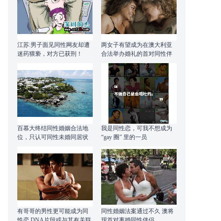
江苏:男子面见同性网友却遭
两女子有望成为在澳大利亚
迷药猥亵，对方已获刑！
合法举办婚礼的首对同性伴
侣
百慕大终结同性婚姻合法地
我是同性恋，可我不想成为
位，只认可同性未婚同居状
“gay 圈” 里的一员
态
有哥哥的男性更可能成为同
同性婚姻法案通过不久 澳将
性恋 DNA片段或与其有关联
现首对离婚同性伴侣