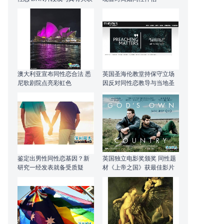
澳大利亚宣布同性恋合法 悉
英国圣海伦教堂持保守立场
尼歌剧院点亮彩虹色
因反对同性恋教导与当地圣
公会分裂
鉴定出男性同性恋基因？新
英国独立电影奖颁奖 同性题
研究一经发表就备受质疑
材《上帝之国》获最佳影片