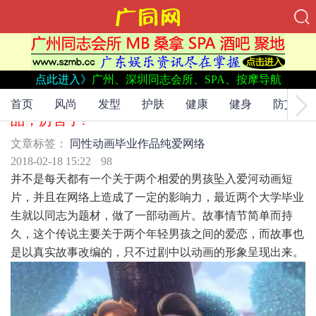
点此进入》
广州、深圳同志会所、SPA、按摩导航
文章标签：
同性动画
毕业作品
纯爱
网络
纯爱同性动画火爆网络，竟然只是一个毕业作
首页
风尚
发型
护肤
健康
健身
防艾
品，厉害了!
文章标签：
同性动画
毕业作品
纯爱
网络
2018-02-18 15:22
98
并不是每天都有一个关于两个相爱的男孩坠入爱河动画短
片，并且在网络上造成了一定的影响力，最近两个大学毕业
生就以同志为题材，做了一部动画片。故事情节简单而持
久，这个传说主要关于两个年轻男孩之间的爱恋，而故事也
是以真实故事改编的，只不过剧中以动画的形象呈现出来。