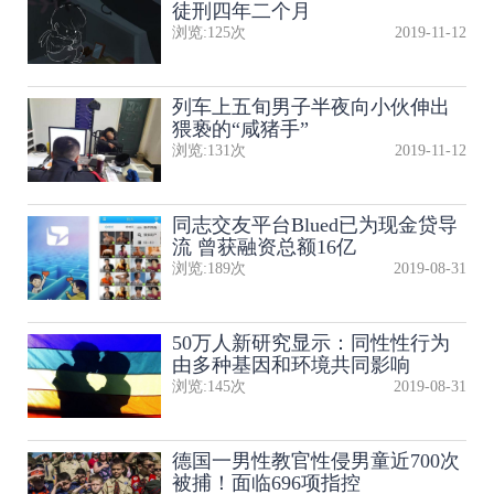
徒刑四年二个月
浏览:
125
次
2019-11-12
列车上五旬男子半夜向小伙伸出
猥亵的“咸猪手”
浏览:
131
次
2019-11-12
同志交友平台Blued已为现金贷导
流 曾获融资总额16亿
浏览:
189
次
2019-08-31
50万人新研究显示：同性性行为
由多种基因和环境共同影响
浏览:
145
次
2019-08-31
德国一男性教官性侵男童近700次
被捕！面临696项指控