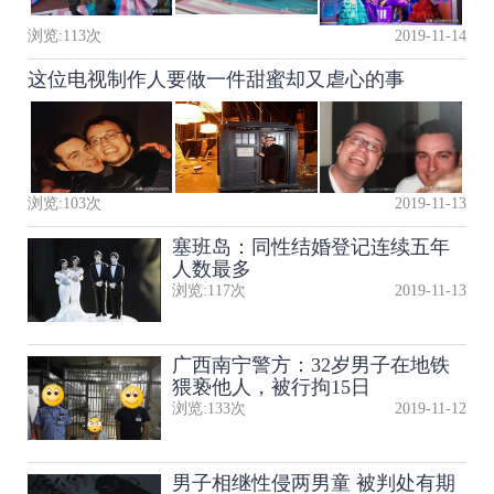
浏览:
113
次
2019-11-14
这位电视制作人要做一件甜蜜却又虐心的事
浏览:
103
次
2019-11-13
塞班岛：同性结婚登记连续五年
人数最多
浏览:
117
次
2019-11-13
广西南宁警方：32岁男子在地铁
猥亵他人，被行拘15日
浏览:
133
次
2019-11-12
男子相继性侵两男童 被判处有期