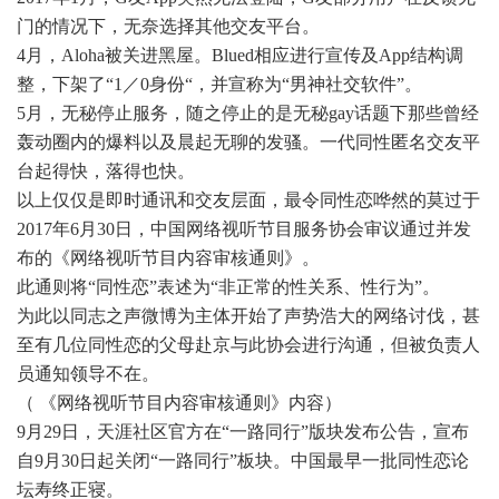
门的情况下，无奈选择其他交友平台。
4月，Aloha被关进黑屋。Blued相应进行宣传及App结构调
整，下架了“1／0身份“，并宣称为“男神社交软件”。
5月，无秘停止服务，随之停止的是无秘gay话题下那些曾经
轰动圈内的爆料以及晨起无聊的发骚。一代同性匿名交友平
台起得快，落得也快。
以上仅仅是即时通讯和交友层面，最令同性恋哗然的莫过于
2017年6月30日，中国网络视听节目服务协会审议通过并发
布的《网络视听节目内容审核通则》。
此通则将“同性恋”表述为“非正常的性关系、性行为”。
为此以同志之声微博为主体开始了声势浩大的网络讨伐，甚
至有几位同性恋的父母赴京与此协会进行沟通，但被负责人
员通知领导不在。
（ 《网络视听节目内容审核通则》内容）
9月29日，天涯社区官方在“一路同行”版块发布公告，宣布
自9月30日起关闭“一路同行”板块。中国最早一批同性恋论
坛寿终正寝。