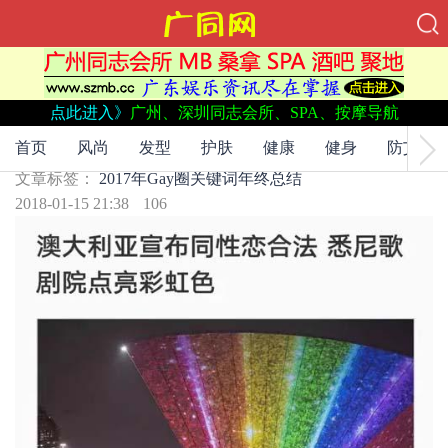
点此进入》
广州、深圳同志会所、SPA、按摩导航
文章标签：
2017年
Gay圈
关键词
年终总结
年终总结，2017年Gay圈五大关键词
首页
风尚
发型
护肤
健康
健身
防艾
文章标签：
2017年
Gay圈
关键词
年终总结
2018-01-15 21:38
106