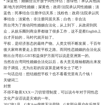
* 深蓝色：婚姻合法开放予同性伴侣；墨绿色：承认其他国
家/地方的同性婚姻；屎黄色：政府/法院承认同性婚姻；淡
蓝色：民事结合/注册伴侣关系；浅粉色：政府/法院承认民
事结合；淡紫色：非注册同居关系；白色：非合法
而台湾为了推动同性婚姻合法化，从上到下，从政府到民
众，从娱乐圈到商业界都做了很多工作，这不是蔡English上
台才开始的，马时代就开始了。
平权，是经济形态的最终产物。人类文明不断发展，千百年
後大家终将要走上普世平权之路。而同性恋婚姻的合法化反
映出台湾在LGBT权益保护方面可以说是亚洲第一的。
当然在台湾同性婚姻合法化以后，各大意见领袖都跑出来发
段子调侃，尤为出彩的应该算是姥爷女士了吧？
一句话总结：想结婚想平权？也不看看兜里有几个钱！
关键词二
封禁
不得不敬畏XXX一刀切管理制度，可以说今年对于同性恋
文化产业话说是灾难的一年。
2017年1月，G友App突然无法登陆，G友部分用户在反馈无