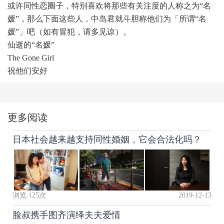
或许同性恋圈子，特别喜欢将那些有关注度的人称之为“名
媛”，那么下面这些人，中岛君就斗胆称他们为「所谓“名
媛”」吧（如有冒犯，请多见谅）。
仙逝的“名媛”
The Gone Girl
祝他们安好
更多阅读
日本社会越来越支持同性婚姻，它会合法化吗？
浏览:
125
次
2019-12-13
脸叔携手图齐演绎夫夫爱情