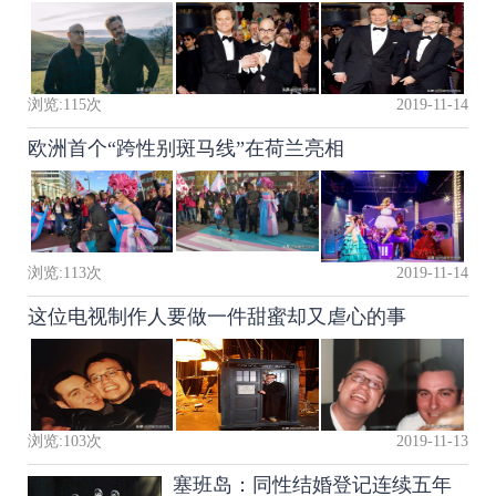
浏览:
115
次
2019-11-14
欧洲首个“跨性别斑马线”在荷兰亮相
浏览:
113
次
2019-11-14
这位电视制作人要做一件甜蜜却又虐心的事
浏览:
103
次
2019-11-13
塞班岛：同性结婚登记连续五年