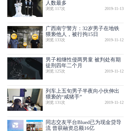
人数最多
浏览:
117
次
2019-11-13
广西南宁警方：32岁男子在地铁
猥亵他人，被行拘15日
浏览:
133
次
2019-11-12
男子相继性侵两男童 被判处有期
徒刑四年二个月
浏览:
125
次
2019-11-12
列车上五旬男子半夜向小伙伸出
猥亵的“咸猪手”
浏览:
131
次
2019-11-12
同志交友平台Blued已为现金贷导
流 曾获融资总额16亿