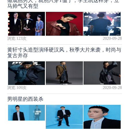
做成熟男人，就别只穿T恤了，学王凯这样穿，立
马帅气又有型
浏览:
123
次
2020-09-28
黄轩寸头造型演绎硬汉风，秋季大片来袭，时尚与
复古并存
浏览:
109
次
2020-09-28
男明星的西装杀