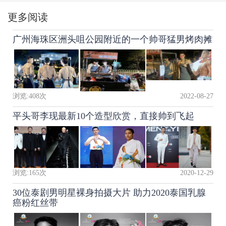
更多阅读
广州海珠区洲头咀公园附近的一个帅哥猛男烤肉摊
浏览:
408
次
2022-08-27
平头哥李现最新10个造型欣赏，直接帅到飞起
浏览:
165
次
2020-12-29
30位泰剧男明星裸身拍摄大片 助力2020泰国乳腺
癌粉红丝带