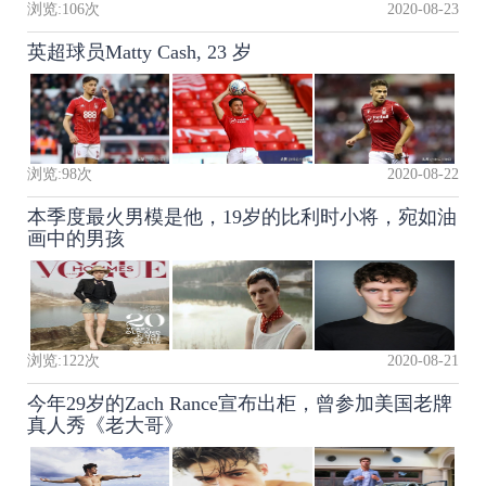
浏览:
106
次
2020-08-23
英超球员Matty Cash, 23 岁
浏览:
98
次
2020-08-22
本季度最火男模是他，19岁的比利时小将，宛如油
画中的男孩
浏览:
122
次
2020-08-21
今年29岁的Zach Rance宣布出柜，曾参加美国老牌
真人秀《老大哥》