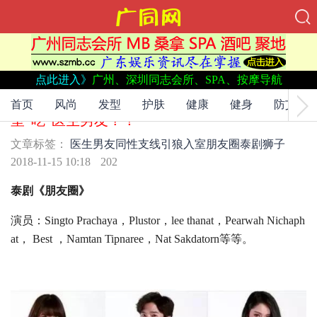
点此进入》
广州、深圳同志会所、SPA、按摩导航
文章标签：
医生男友
同性支线
引狼入室
朋友圈
泰剧
狮子
泰剧《朋友圈》同性支线：狮子引“狼”入
首页
风尚
发型
护肤
健康
健身
防艾
室“吃”医生男友？！
文章标签：
医生男友
同性支线
引狼入室
朋友圈
泰剧
狮子
2018-11-15 10:18
202
泰剧《朋友圈》
演员：Singto Prachaya，Plustor，lee thanat，Pearwah Nichaph
at， Best ，Namtan Tipnaree，Nat Sakdatorn等等。