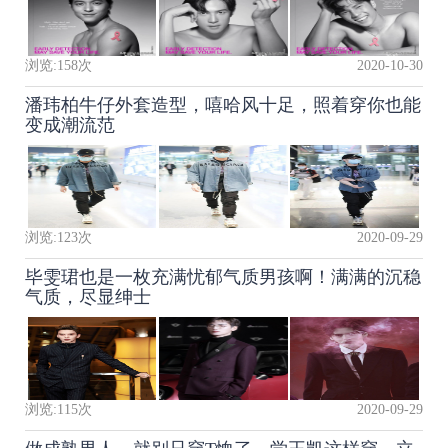
浏览:
158
次
2020-10-30
潘玮柏牛仔外套造型，嘻哈风十足，照着穿你也能
变成潮流范
浏览:
123
次
2020-09-29
毕雯珺也是一枚充满忧郁气质男孩啊！满满的沉稳
气质，尽显绅士
浏览:
115
次
2020-09-29